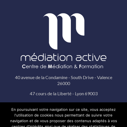
40 avenue de la Condamine - South Drive - Valence
26000
47 cours de la Liberté - Lyon 69003
19 rue Pérignon - Paris 75015
En poursuivant votre navigation sur ce site, vous acceptez
l'utilisation de cookies nous permettant de suivre votre
© 2022 Médiation Active |
Mentions légales
|
Politique de
navigation et de vous proposer des contenus adaptés à vos
confidentialité
|
Réalisation La Boite Digitale
centres d'intérêts ainsi que de réaliser des statistiques de