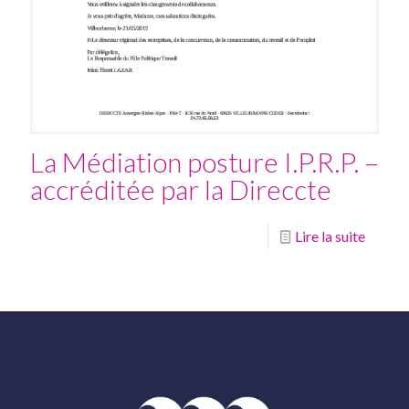
La Médiation posture I.P.R.P. –
accréditée par la Direccte
Lire la suite