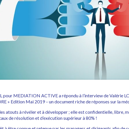
 pour MEDIATION ACTIVE a répondu à l’interview de Valérie LO
» Edition Mai 2019 – un document riche de réponses sur la médiat
s atouts à révéler et à développer ; elle est confidentielle, libre,
 taux de résolution et d’exécution supérieur à 80% !
érêt à être connue et retenue par les managers et dirigeants afin de s