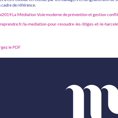
n cadre de référence.
i2019 La Médiation Voie moderne de prévention et gestion confli
reprendre.fr/la-mediation-pour-resoudre-les-litiges-et-le-harcel
rgez le PDF